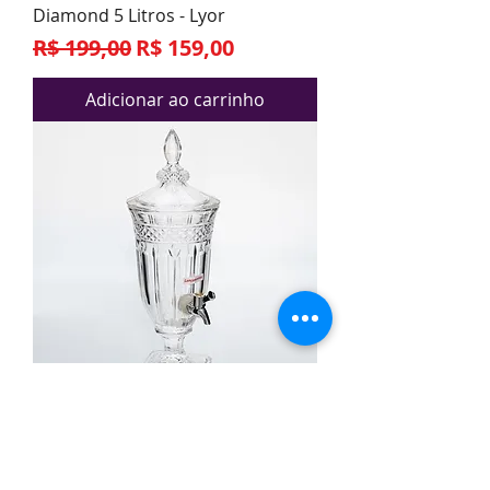
Diamond 5 Litros - Lyor
Preço normal
Preço promocional
R$ 199,00
R$ 159,00
Adicionar ao carrinho
Dispenser em Cristal Brandon
Transparente 2 Litros Wolff