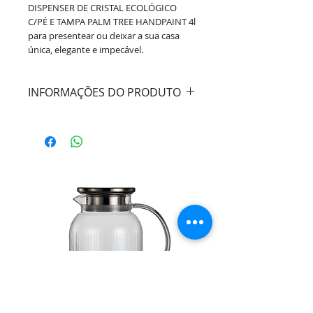
DISPENSER DE CRISTAL ECOLÓGICO
C/PÉ E TAMPA PALM TREE HANDPAINT 4l
para presentear ou deixar a sua casa
única, elegante e impecável.
INFORMAÇÕES DO PRODUTO
Cor:
Transparente / Colorido
Material:
Cristal Ecológico
Capacidade:
4 Litros
Marca:
Wolff