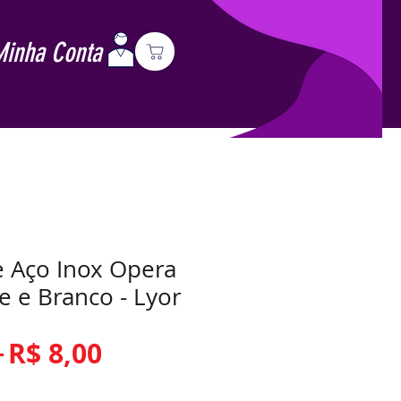
Minha Conta
e Aço Inox Opera
 e Branco - Lyor
Preço
Preço
 
R$ 8,00
normal
promocional