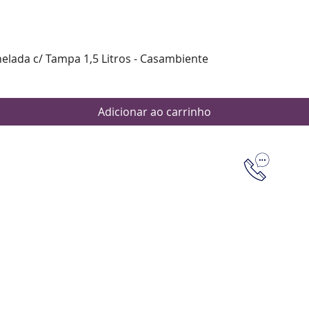
Visualização rápida
nelada c/ Tampa 1,5 Litros - Casambiente
Adicionar ao carrinho
Dúvidas
Aten
Meus pedi
as de pagamento
Política d
os de entrega
(61) 9 8253