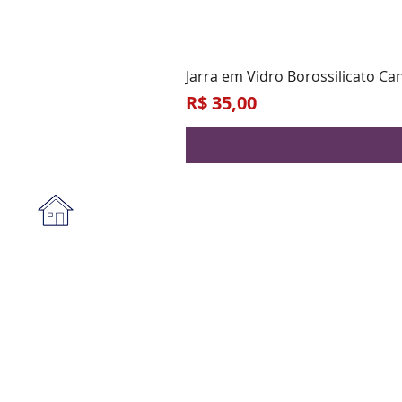
Jarra em Vidro Borossilicato Ca
Preço
R$ 35,00
Institucional
A empresa
Form
Nossa loja
Praz
Privacidade e segurança
Blog