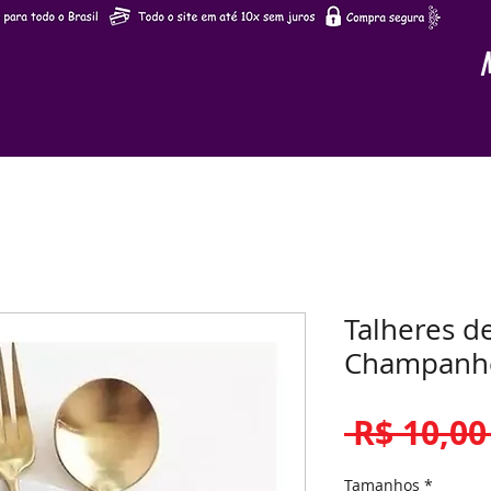
Talheres d
Champanhe
 R$ 10,00
Tamanhos
*