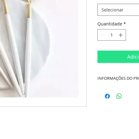
Selecionar
Quantidade
*
Adic
INFORMAÇÕES DO P
Cor:
Champanhe e 
Material:
Aço Inox
Dimensões:
- Garfo de Mesa 22
- Faca de Mesa 21c
- Colhere de Mesa 