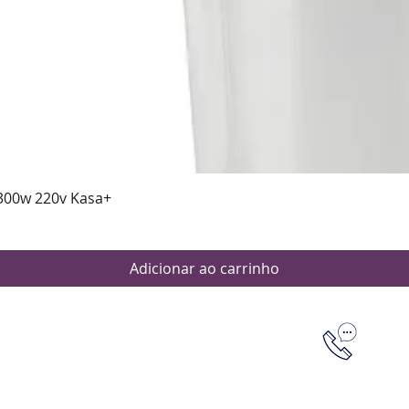
Visualização rápida
300w 220v Kasa+
Adicionar ao carrinho
Dúvidas
Aten
Meus pedi
as de pagamento