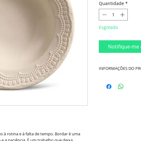
Quantidade
*
Esgotado
Notifique-me 
INFORMAÇÕES DO P
Marca:
Porto Brasil
Coleção:
La Tavola
Linha:
Madeleine
Cor:
Cru (Bege)
Material:
Cerâmica 
 à rotina e à falta de tempo. Bordar é uma
o e a paciência. É um trabalho que deixa