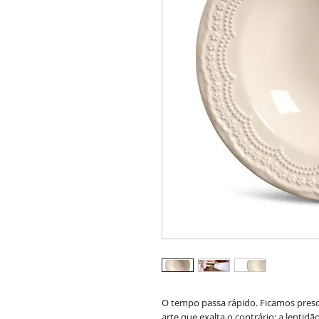
O tempo passa rápido. Ficamos presos
arte que exalta o contrário: a lentidã