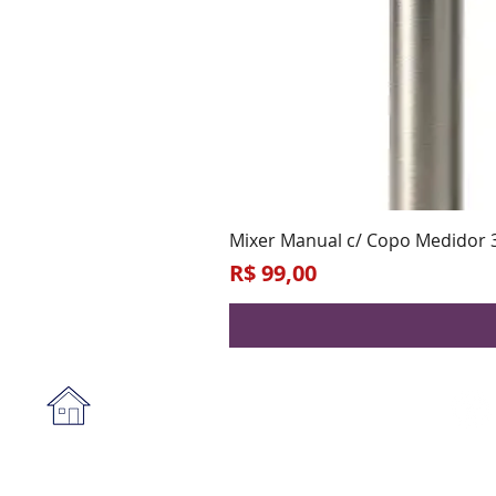
Mixer Manual c/ Copo Medidor 
Preço
R$ 99,00
Institucional
A empresa
Form