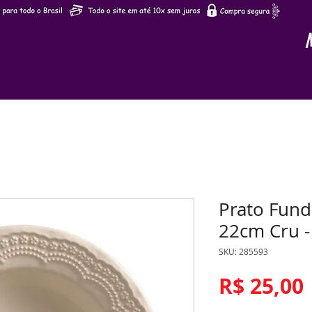
Prato Fun
22cm Cru - 
SKU: 285593
R$ 25,00