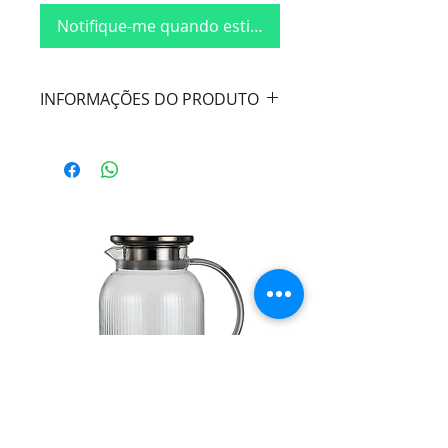
Notifique-me quando estiver disponível
INFORMAÇÕES DO PRODUTO
Cor:
Transparente c/ Borda
Dourada
Material:
Cristal
Dimensões:
Diâmetro 14,5cm /
Altura 3,5cm
Marca:
Wolff