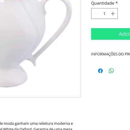
Quantidade
*
Adic
INFORMAÇÕES DO P
Cor:
Branco
Material:
Porcelana
Capacidade:
750ml
Marca:
Porcelana
 de moda ganham uma releitura moderna e
leil White da Oxford. Garantia de uma mesa