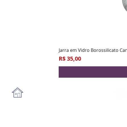
Jarra em Vidro Borossilicato Ca
Preço
R$ 35,00
Institucional
A empresa
Form
Nossa loja
Praz