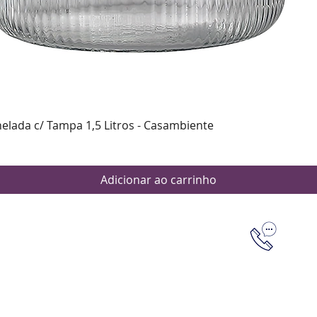
Visualização rápida
nelada c/ Tampa 1,5 Litros - Casambiente
Adicionar ao carrinho
Dúvidas
Aten
Meus pedi
as de pagamento
Política d
os de entrega