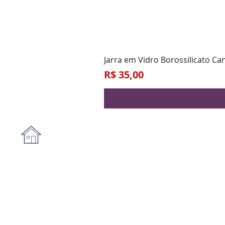
Jarra em Vidro Borossilicato Ca
Preço
R$ 35,00
Institucional
A empresa
Form
Nossa loja
Praz
Privacidade e segurança