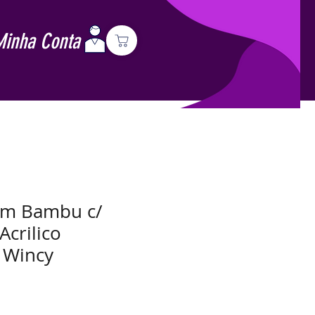
Minha Conta
em Bambu c/
crilico
 Wincy
Preço