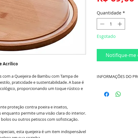
Quantidade
*
Esgotado
Notifique-me 
 Acrílico
jos com a Queijeira de Bambu com Tampa de
INFORMAÇÕES DO P
stilo, praticidade e sustentabilidade. A base é
Cor:
Madeira e Tran
 ecológico, proporcionando um toque rústico e
Material
: Bambu c/ 
nte proteção contra poeira e insetos,
 enquanto permite uma visão clara do interior.
Dimensões
: Diâmet
, bolos ou outros petiscos com sofisticação.
Marca
: Wincy
especiais, esta queijeira é um item indispensável
beleza em sua cozinha.