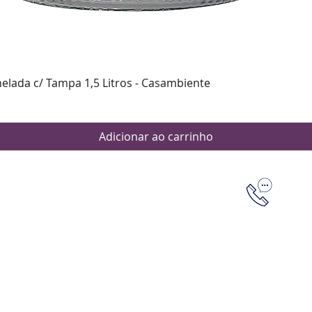
Visualização rápida
nelada c/ Tampa 1,5 Litros - Casambiente
Adicionar ao carrinho
Dúvidas
Aten
Meus pedi
as de pagamento
Política d
os de entrega
(61) 9 8253