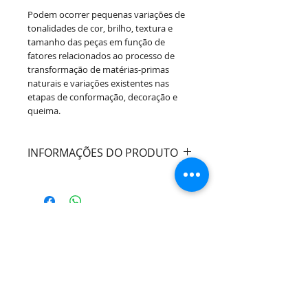
Podem ocorrer pequenas variações de
tonalidades de cor, brilho, textura e
tamanho das peças em função de
fatores relacionados ao processo de
transformação de matérias-primas
naturais e variações existentes nas
etapas de conformação, decoração e
queima.
INFORMAÇÕES DO PRODUTO
Cor:
Branco
Marca:
Alleanza Cerâmica
Material:
Cerâmica
Dimensões:
Diâmetro 29,5cm