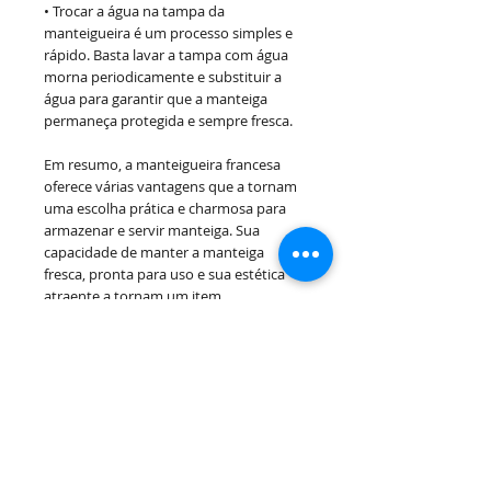
• Trocar a água na tampa da
manteigueira é um processo simples e
rápido. Basta lavar a tampa com água
morna periodicamente e substituir a
água para garantir que a manteiga
permaneça protegida e sempre fresca.
Em resumo, a manteigueira francesa
oferece várias vantagens que a tornam
uma escolha prática e charmosa para
armazenar e servir manteiga. Sua
capacidade de manter a manteiga
fresca, pronta para uso e sua estética
atraente a tornam um item
indispensável para quem valoriza
qualidade e praticidade na cozinha.
INFORMAÇÕES DO PRODUTO
Cor: Transparente
Dimensões:
: Diâmetro 10,5cm /