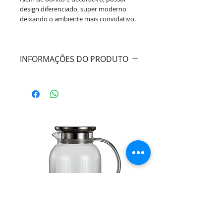
design diferenciado, super moderno
deixando o ambiente mais convidativo.
INFORMAÇÕES DO PRODUTO
Cor:
Branco e Preto
Material:
MDF - Interno em Veludo
Dimensões:
Dimensões Caixa G Comprimento:
32cm Largura: 26cm Altura: 6cm
Dimensões Caixa P
Comprimento: 25cm Largura: 18cm
Altura: 4cm
Marca:
Mart Collection