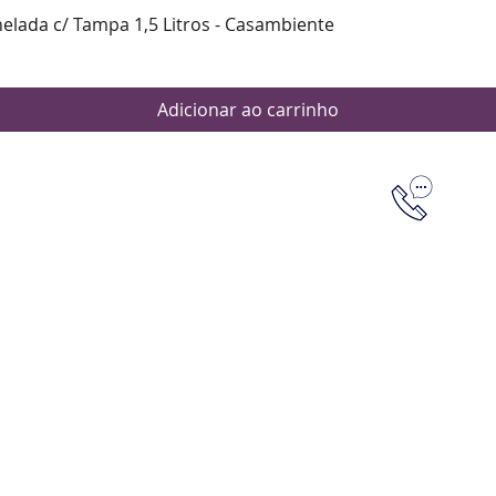
Visualização rápida
nelada c/ Tampa 1,5 Litros - Casambiente
Adicionar ao carrinho
Dúvidas
Aten
Meus pedi
as de pagamento
Política d
os de entrega
(61) 9 8253