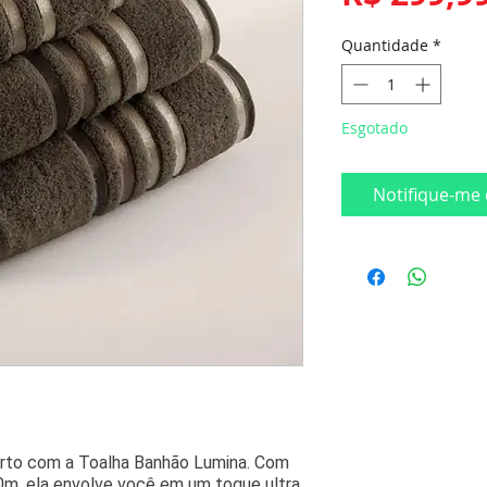
Quantidade
*
Esgotado
Notifique-me 
orto com a Toalha Banhão Lumina. Com
m, ela envolve você em um toque ultra