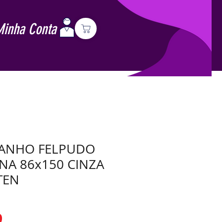
Minha Conta
BANHO FELPUDO
NA 86x150 CINZA
TEN
Preço
9