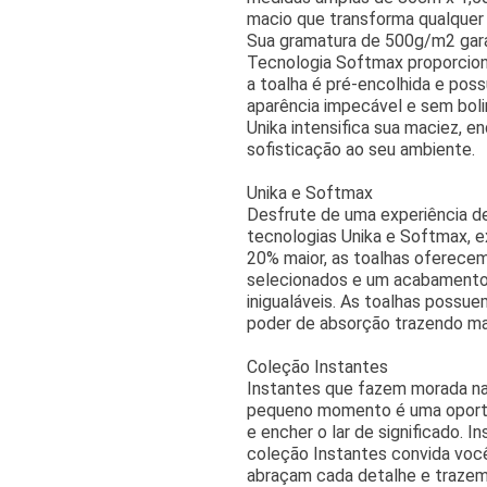
macio que transforma qualquer
Sua gramatura de 500g/m2 gara
Tecnologia Softmax proporciona
a toalha é pré-encolhida e poss
aparência impecável e sem boli
Unika intensifica sua maciez, e
sofisticação ao seu ambiente.
Unika e Softmax
Desfrute de uma experiência d
tecnologias Unika e Softmax, e
20% maior, as toalhas oferecem
selecionados e um acabamento
inigualáveis. As toalhas possue
poder de absorção trazendo mai
Coleção Instantes
Instantes que fazem morada na 
pequeno momento é uma oportuni
e encher o lar de significado. I
coleção Instantes convida voc
abraçam cada detalhe e trazem 