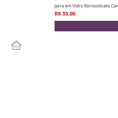
Jarra em Vidro Borossilicato Ca
Preço
R$ 35,00
Institucional
A empresa
Form
Nossa loja
Praz
Privacidade e segurança
Blog