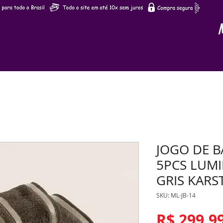
JOGO DE 
5PCS LUMI
GRIS KARS
SKU: ML-JB-14
R$ 299,9