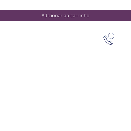
Adicionar ao carrinho
Dúvidas
Aten
Meus pedi
as de pagamento
Política d
os de entrega
(61) 9 8253