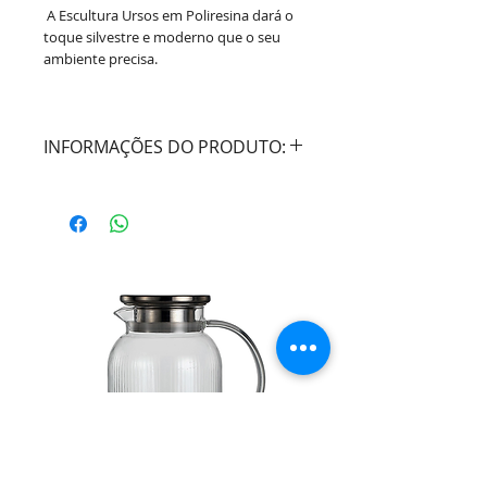
A Escultura Ursos em Poliresina dará o
toque silvestre e moderno que o seu
ambiente precisa.
INFORMAÇÕES DO PRODUTO:
Cor:
Bege
Material:
Poliresina
Dimensões:
Comprimento 24cm /
Largura 9cm / Altura 18cm
Marca:
Mart