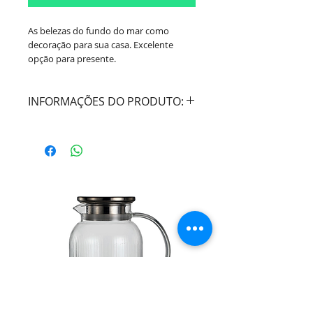
As belezas do fundo do mar como
decoração para sua casa. Excelente
opção para presente.
INFORMAÇÕES DO PRODUTO:
Cor:
Branco
Material:
Poliresina
Dimensões:
Comprimento: 18,5cm
/Largura: 14,5cm / Altura: 11cm
Marca:
Mart Collection