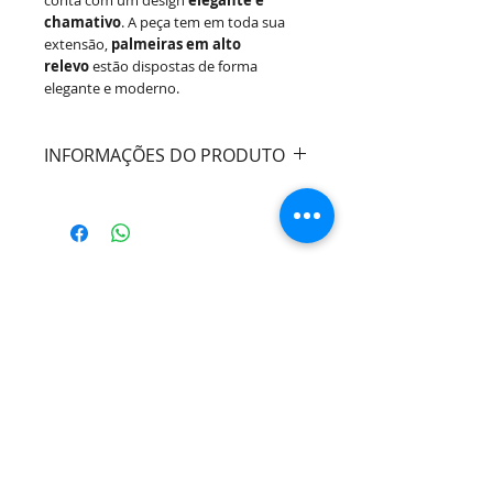
conta com um design
elegante e
chamativo
. A peça tem em toda sua
extensão,
palmeiras em alto
relevo
estão dispostas de forma
elegante e moderno.
INFORMAÇÕES DO PRODUTO
Cor:
Verde
Capacidade:
340ml
Material:
Cristal de Chumbo
Marca:
Wolff