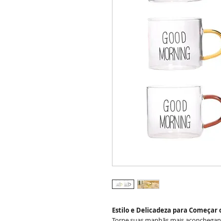
Estilo e Delicadeza para Começar 
Torne suas manhãs mais aconchegant