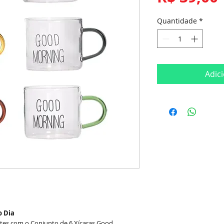
Quantidade
*
Adic
o Dia
es com o Conjunto de 6 Xícaras Good