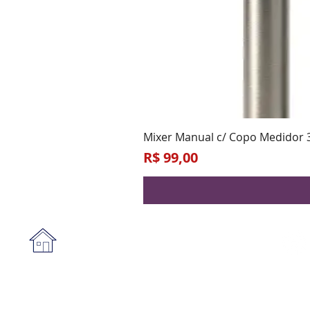
Mixer Manual c/ Copo Medidor 
Preço
R$ 99,00
Institucional
A empresa
Form
Nossa loja
Praz