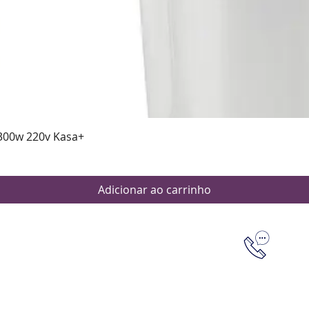
Visualização rápida
300w 220v Kasa+
Adicionar ao carrinho
Dúvidas
Aten
Meus pedi
as de pagamento
Política d
os de entrega