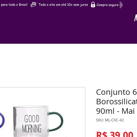
Conjunto 6
Borossilic
90ml - Ma
SKU: ML-CXC-42
R$ 39,00