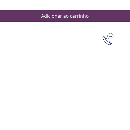
Adicionar ao carrinho
Dúvidas
Aten
Meus pedi
as de pagamento
Política d
os de entrega
(61) 9 8253