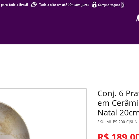
Conj. 6 Pr
em Cerâmic
Natal 20cm
SKU: ML-PS-200-CJ6UN
R$ 189,0