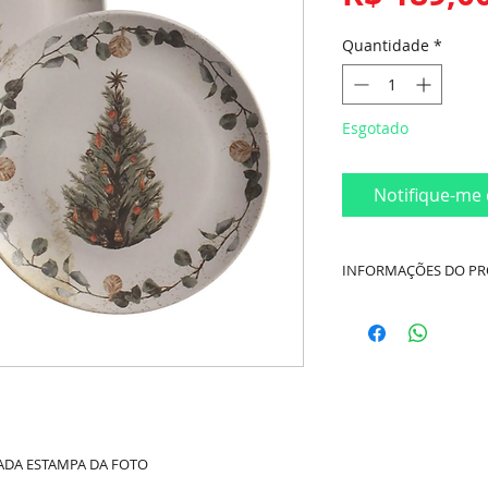
Quantidade
*
Esgotado
Notifique-me 
INFORMAÇÕES DO P
Cor:
Off White
Material:
Cerâmica
Conteúdo:
6 Pratos
Dimensões:
Diâmet
CADA ESTAMPA DA FOTO