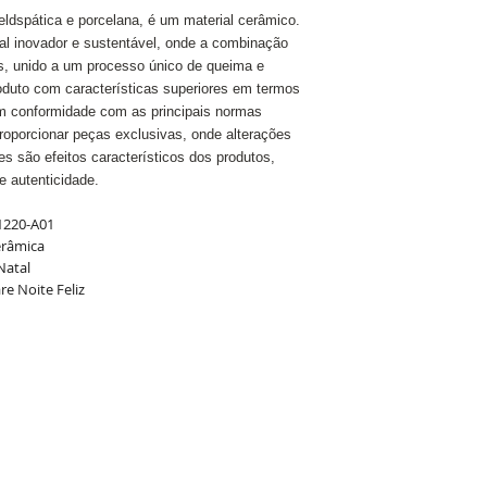
Marca:
Porto Brasil
ldspática e porcelana, é um material cerâmico.
al inovador e sustentável, onde a combinação
s, unido a um processo único de queima e
uto com características superiores em termos
em conformidade com as principais normas
oporcionar peças exclusivas, onde alterações
es são efeitos característicos dos produtos,
e autenticidade.
1220-A01
erâmica
Natal
e Noite Feliz