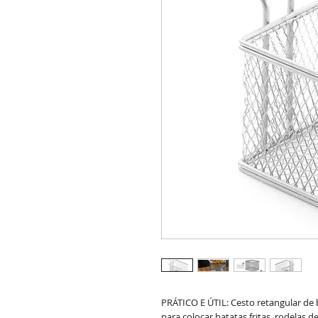
PRÁTICO E ÚTIL: Cesto retangular de 
para colocar batatas fritas, rodelas d