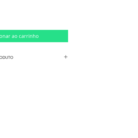
ionar ao carrinho
RODUTO
das:
Comprimento 17cm /
ra 12cm