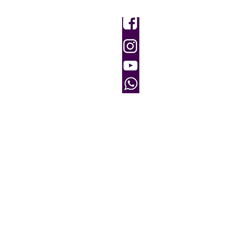
Redes sociais
dimento
dos
Facebook
Instagram
e Devolução e Reembolso
Youtube
6180
(61) 9 82536180
Site 100% seguro