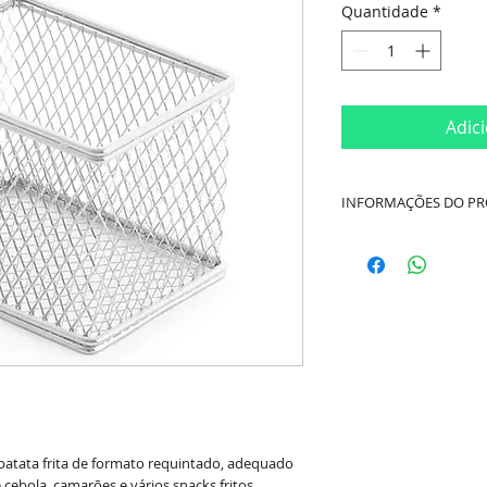
Quantidade
*
Adic
INFORMAÇÕES DO P
Cor:
Prata
Medidas Aproxima
Largura 8cm / Altu
Material:
Aço Inox
Marca:
Mimo Style
batata frita de formato requintado, adequado
e cebola, camarões e vários snacks fritos.