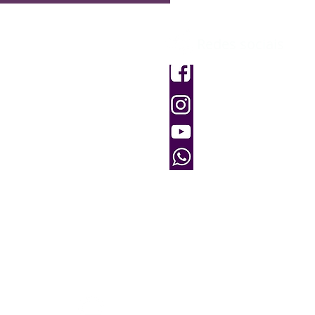
Redes sociais
dimento
dos
Facebook
Instagram
e Devolução e Reembolso
Youtube
6180
(61) 9 82536180