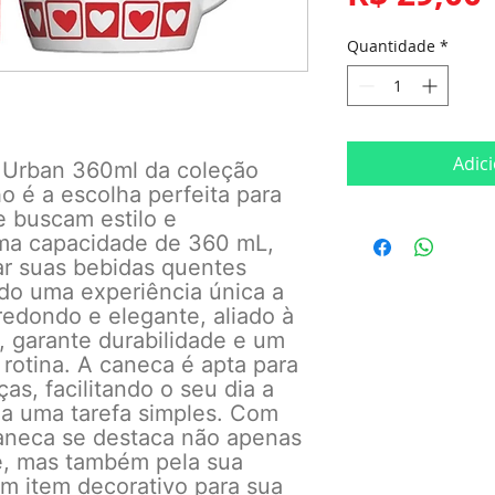
Quantidade
*
Adic
 Urban 360ml da coleção
 é a escolha perfeita para
 buscam estilo e
ma capacidade de 360 mL,
ear suas bebidas quentes
ndo uma experiência única a
redondo e elegante, aliado à
, garante durabilidade e um
 rotina. A caneca é apta para
as, facilitando o seu dia a
za uma tarefa simples. Com
caneca se destaca não apenas
e, mas também pela sua
um item decorativo para sua