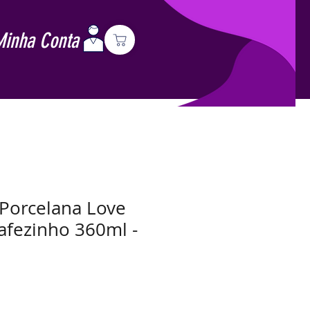
Minha Conta
Porcelana Love
fezinho 360ml -
Preço