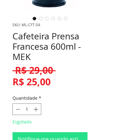
SKU: ML-CFT-04
Cafeteira Prensa
Francesa 600ml -
MEK
Preço
 R$ 29,00 
Preço
normal
R$ 25,00
promocional
Quantidade
*
Esgotado
Notifique-me quando estiver disponível