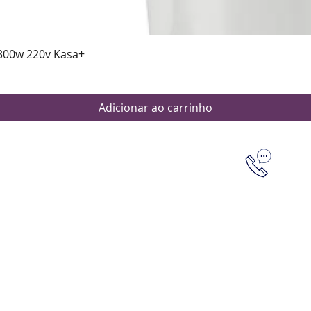
Visualização rápida
300w 220v Kasa+
Adicionar ao carrinho
Dúvidas
Aten
Meus pedi
as de pagamento
Política d
os de entrega
(61) 9 8253