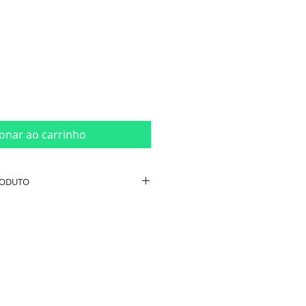
ionar ao carrinho
RODUTO
/ Cerâmica
ro 7cm / Altura 10cm