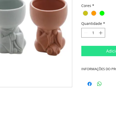
Cores
*
Quantidade
*
Adic
INFORMAÇÕES DO P
Material:
Dolomita 
Dimensões:
Diâmet