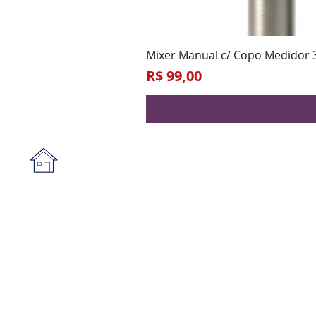
Mixer Manual c/ Copo Medidor 
Preço
R$ 99,00
Institucional
A empresa
Form
Nossa loja
Praz
Privacidade e segurança
Blog