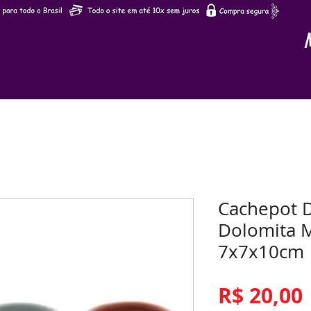
Cachepot D
Dolomita 
7x7x10cm
R$ 20,00