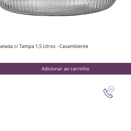
Visualização rápida
nelada c/ Tampa 1,5 Litros - Casambiente
Adicionar ao carrinho
Dúvidas
Aten
Meus pedi
as de pagamento
Política d
os de entrega