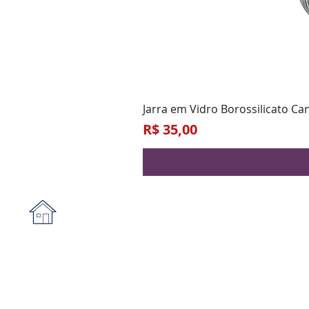
Jarra em Vidro Borossilicato Ca
Preço
R$ 35,00
Institucional
A empresa
Form
Nossa loja
Praz