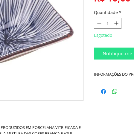
Quantidade
*
Esgotado
Notifique-me 
INFORMAÇÕES DO P
Cor:
Azul e Branco
Material:
Porcelana
Dimensões:
Comprim
Altura 2,5cm
 PRODUZIDOS EM PORCELANA VITRIFICADA E
Marca:
Wolff
. A MISTURA DAS CORES BRANCA E AZUL,