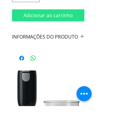
Adicionar ao carrinho
INFORMAÇÕES DO PRODUTO
Cor:
Champanhe e Preto
Material:
Aço Inox
Dimensões e Composição:
- Garfo de Mesa 22cm;
- Faca de Mesa 21cm;
- Colhere de Mesa 21cm;
- Garfo Sobremesa 13cm;
Marca:
Lyor