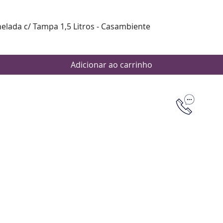
Visualização rápida
nelada c/ Tampa 1,5 Litros - Casambiente
Adicionar ao carrinho
Dúvidas
Aten
Meus pedi
as de pagamento
Política d
os de entrega
(61) 9 8253