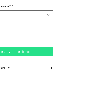
eseja?
*
ionar ao carrinho
RODUTO
sparente e Dourado)
das:
6,5cm Diam. x 24,5cm Alt -