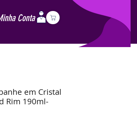
Minha Conta
anhe em Cristal
d Rim 190ml-
Preço