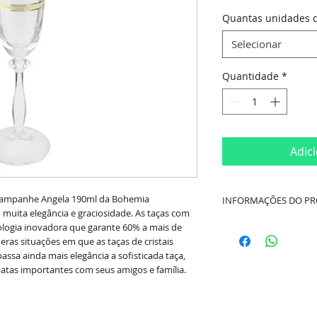
Quantas unidades d
Selecionar
Quantidade
*
Adic
Champanhe Angela 190ml da Bohemia
INFORMAÇÕES DO P
 muita elegância e graciosidade. As taças com
Cor:
Gold Rim (Tran
ologia inovadora que garante 60% a mais de
eras situações em que as taças de cristais
ssa ainda mais elegância a sofisticada taça,
Modelo:
Angela
atas importantes com seus amigos e família.
Medidas Aproxima
Capacidade: 190ml