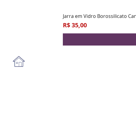
Jarra em Vidro Borossilicato Ca
Preço
R$ 35,00
Institucional
A empresa
Form
Nossa loja
Praz
Privacidade e segurança
Blog