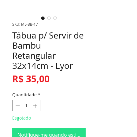
SKU: ML-BB-17
Tábua p/ Servir de
Bambu
Retangular
32x14cm - Lyor
Preço
R$ 35,00
Quantidade
*
Esgotado
Notifique-me quando estiver disponível