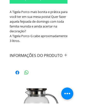
A Tigela Porco mais bonita e prática para
você ter em sua mesa posta! Quer fazer
aquela feijoada de domingo com toda
familia reunida e ainda acertar na
decoração?
A Tigela Porco G cabe aproximadamente
3 litros.
INFORMAÇÕES DO PRODUTO
Cor:
Branco
Material:
Cerâmica
Capacidade:
Largura 23cm / Altura
14cm - 3 Litros
Marca:
Scalla