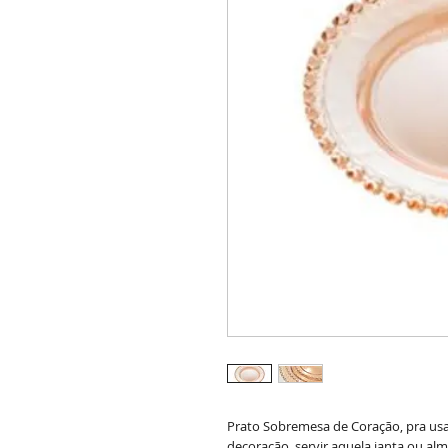
Prato Sobremesa de Coração, pra us
decoração, servir aquela janta ou almo