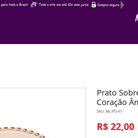
Prato Sobr
Coração Â
SKU: ML-PS-47
R$ 22,00