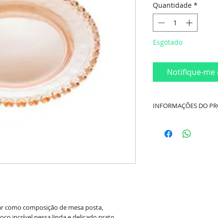
Quantidade
*
Esgotado
Notifique-me 
INFORMAÇÕES DO P
Cor:
Âmbar
Material:
Cristal
Modelo:
Com borda
Marca:
Lyor
Dimensões:
Diâmet
ar como composição de mesa posta,
ço incrível nessa linda e delicado prato.