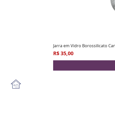
Jarra em Vidro Borossilicato Ca
Preço
R$ 35,00
Institucional
A empresa
Form
Nossa loja
Praz