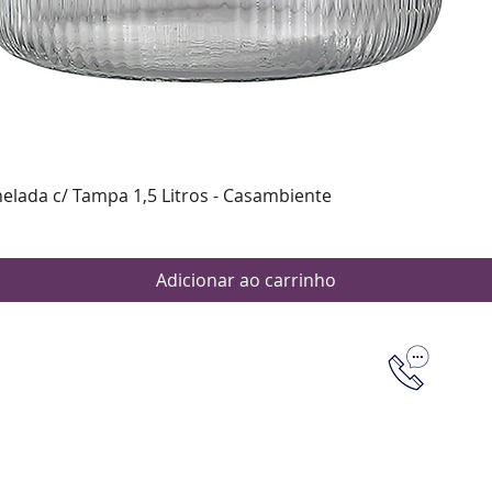
Visualização rápida
nelada c/ Tampa 1,5 Litros - Casambiente
Adicionar ao carrinho
Dúvidas
Aten
Meus pedi
as de pagamento
Política d
os de entrega