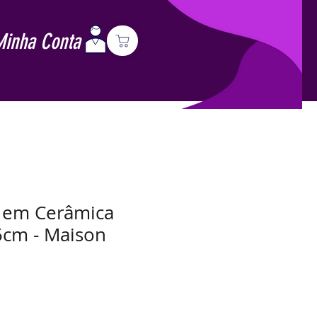
Minha Conta
o em Cerâmica
5cm - Maison
Preço