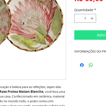
Quantidade
*
Adic
INFORMAÇÕES DO P
Material:
Cerâmica
Dimensões:
Diâmet
Marca:
Maison Blan
cação e beleza para as refeições, sejam elas
Raso Protea Maison Blanche,
você leva uma
sua casa. Confeccionado em cerâmica, material
sado no mundo todo, o prato conta com
 com a clean cor verde, garantindo sofisticação