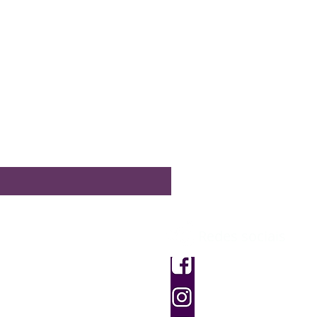
Mixer Manual c/ Copo Medi
Preço
R$ 99,00
Redes sociais
dimento
dos
Facebook
Instagram
e Devolução e Reembolso