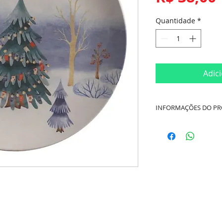
Quantidade
*
Adic
INFORMAÇÕES DO P
Cor:
Branco
Marca:
Porto Brasil
Material:
Cerâmica
Dimensões:
Diâmet