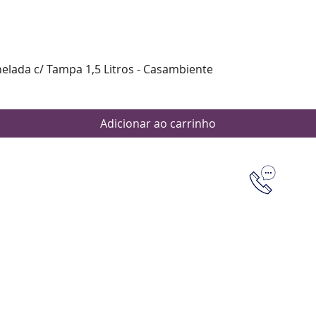
Visualização rápida
nelada c/ Tampa 1,5 Litros - Casambiente
Adicionar ao carrinho
Dúvidas
Aten
Meus pedi
as de pagamento
Política d
os de entrega
(61) 9 8253