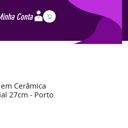
Minha Conta
o em Cerâmica
ial 27cm - Porto
Preço