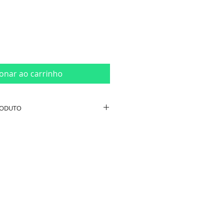
ionar ao carrinho
RODUTO
ro 27cm