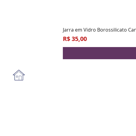
Jarra em Vidro Borossilicato Ca
Preço
R$ 35,00
Institucional
A empresa
Form
Nossa loja
Praz
Privacidade e segurança
Blog