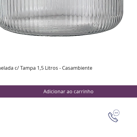
Visualização rápida
nelada c/ Tampa 1,5 Litros - Casambiente
Adicionar ao carrinho
Dúvidas
Aten
Meus pedi
as de pagamento