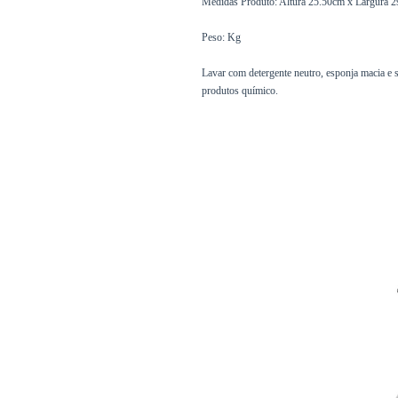
Medidas Produto: Altura 25.50cm x Largura
Peso: Kg
Lavar com detergente neutro, esponja macia e 
produtos químico.