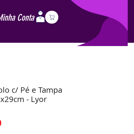
Minha Conta
olo c/ Pé e Tampa
x29cm - Lyor
Preço
0