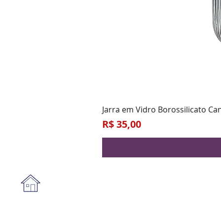
Jarra em Vidro Borossilicato Ca
Preço
R$ 35,00
Institucional
A empresa
Form