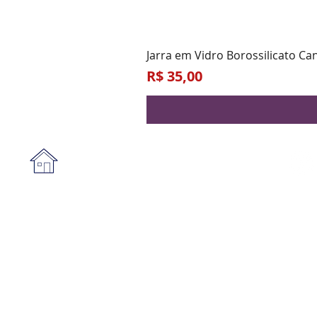
Jarra em Vidro Borossilicato Ca
Preço
R$ 35,00
Institucional
A empresa
Form
Nossa loja
Praz
Privacidade e segurança
Blog