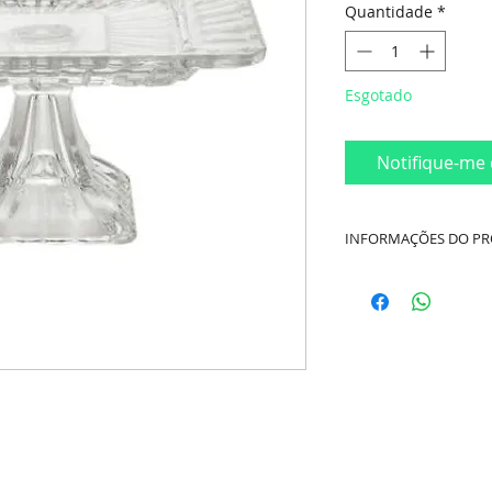
Quantidade
*
Esgotado
Notifique-me 
INFORMAÇÕES DO P
Cor:
Transparente / 
Material:
Cristal
Dimensões:
Compri
Altura 10cm
Marca:
Lyor