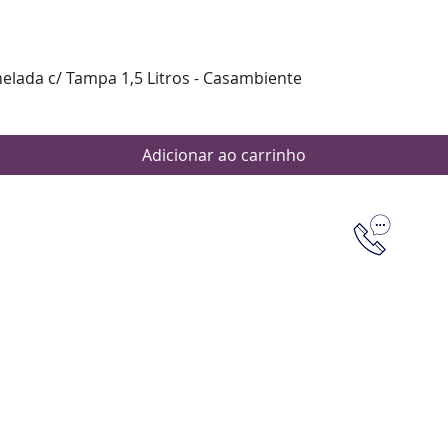
Visualização rápida
nelada c/ Tampa 1,5 Litros - Casambiente
Adicionar ao carrinho
Dúvidas
Aten
Meus pedi
as de pagamento
Política d
os de entrega
(61) 9 8253