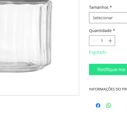
Tamanhos
*
Selecionar
Quantidade
*
Esgotado
Notifique-me 
INFORMAÇÕES DO P
Cor:
Transparente e
Material:
Vidro Boris
Marca: Lyor