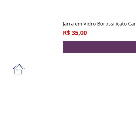
Jarra em Vidro Borossilicato Ca
Preço
R$ 35,00
Institucional
A empresa
Form
Nossa loja
Praz
Privacidade e segurança
Blog