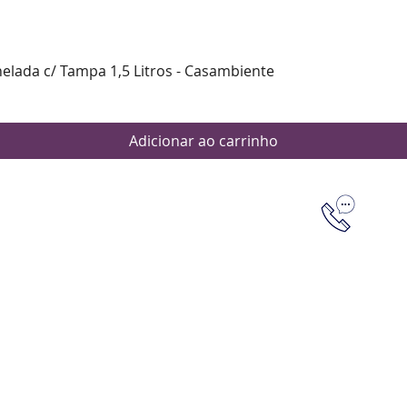
Visualização rápida
nelada c/ Tampa 1,5 Litros - Casambiente
Adicionar ao carrinho
Dúvidas
Aten
Meus pedi
as de pagamento
Política d
os de entrega
(61) 9 8253