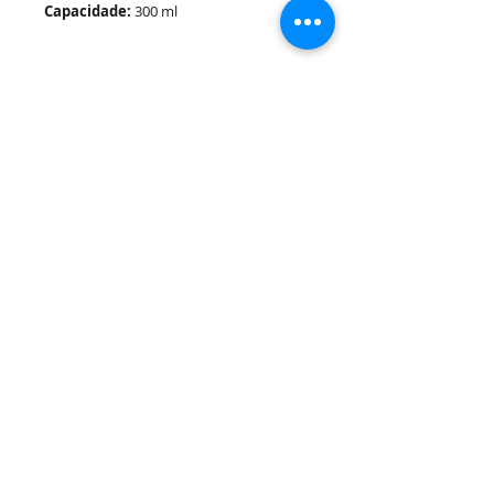
Capacidade:
300 ml
Material:
Cerâmica
Cor:
Preto
Medidas do Produto:
Altura: 18,0 cm
Largura: 7,0 cm
Comprimento: 8,0 cm