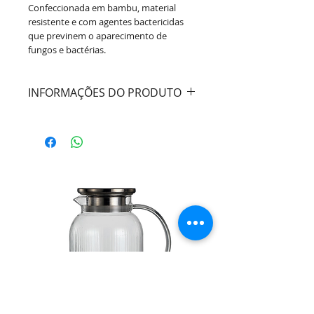
Confeccionada em bambu, material
resistente e com agentes bactericidas
que previnem o aparecimento de
fungos e bactérias.
INFORMAÇÕES DO PRODUTO
Cor:
Bege / Madeira
Material:
Bambu
Dimensões:
Diâmetro 19cm / Altura
8cm