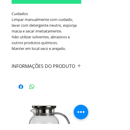
Cuidados
Limpar manualmente com cuidado,
lavar com detergente neutro, esponja
macia e secar imetiatamente.
Não utilizar solventes, abrasivos e
outros produtos químicos.
Manter em local seco e arejado.
INFORMAÇÕES DO PRODUTO
Cor:
Bege
Material:
Algodão
Dimensões:
Comprimento 45cm /
Largura 33cm
Marca:
Wolff