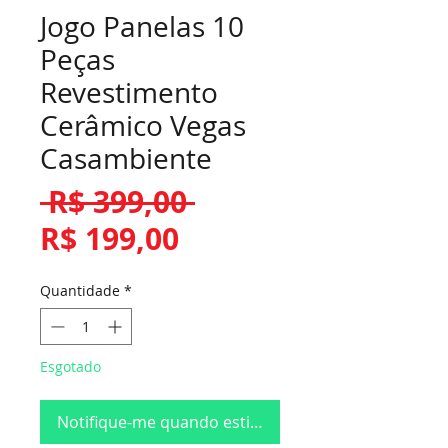
Jogo Panelas 10
Peças
Revestimento
Cerâmico Vegas
Casambiente
Preço
 R$ 399,00 
Preço
normal
R$ 199,00
promocional
Quantidade
*
Esgotado
Notifique-me quando estiver disponível