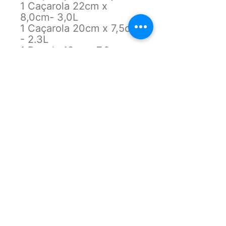
1 Caçarola 22cm x
8,0cm- 3,0L
1 Caçarola 20cm x 7,5cm
- 2.3L
1 Panela 18cm x7,0cm -
1,5L
1 Panela 16cm x6,5cm -
1,1L
1 Frigideira 22cm x
4,0cm - 1,0L
1 Leiteira 14cm x11,5cm -
1,2L
1 Colher
1 Escumadeira
1 Espátula
1 Concha
Características:
Marca: Casambiente
Referência: AL129