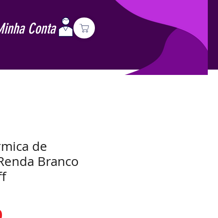
Minha Conta
rmica de
 Renda Branco
f
Preço
0