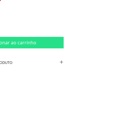
ionar ao carrinho
RODUTO
co e Prata
 com Ampola de Vidro
8cm