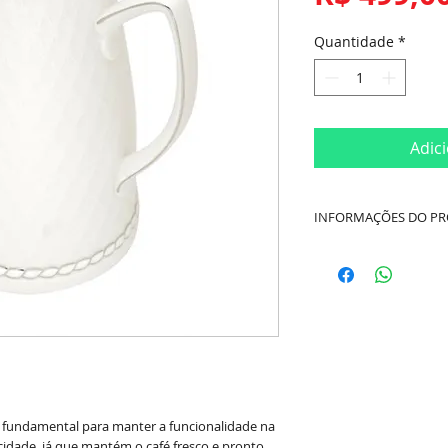
Quantidade
*
Adic
INFORMAÇÕES DO P
Marca:
Wolff
Modelo:
Renda Bran
Material:
Porcelana
Cor:
Branco
Medidas:
Altura: 2
o fundamental para manter a funcionalidade na
cidade, já que mantém o café fresco e pronto