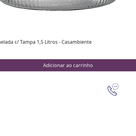
Visualização rápida
nelada c/ Tampa 1,5 Litros - Casambiente
Adicionar ao carrinho
Dúvidas
Aten
Meus pedi
as de pagamento
Política d
os de entrega
(61) 9 8253