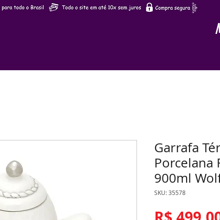
Garrafa Té
Porcelana
900ml Wolf
SKU: 35578
R$ 499,0