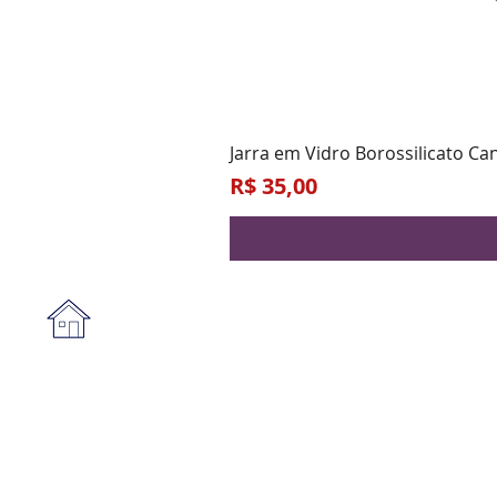
Jarra em Vidro Borossilicato Ca
Preço
R$ 35,00
Institucional
A empresa
Form
Nossa loja
Praz
Privacidade e segurança