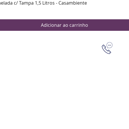
Visualização rápida
nelada c/ Tampa 1,5 Litros - Casambiente
Adicionar ao carrinho
Dúvidas
Aten
Meus pedi
as de pagamento
Política d
os de entrega
(61) 9 8253