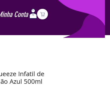
Minha Conta
eeze Infatil de
vião Azul 500ml
Preço