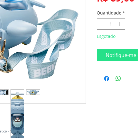
Quantidade
*
Esgotado
Notifique-me 
stico - Wolff