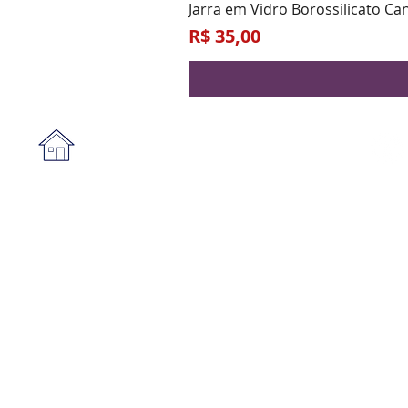
Jarra em Vidro Borossilicato Ca
Preço
R$ 35,00
Institucional
A empresa
Form
Nossa loja
Praz
Privacidade e segurança
Blog