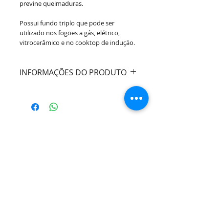
previne queimaduras.
Possui fundo triplo que pode ser
utilizado nos fogões a gás, elétrico,
vitrocerâmico e no cooktop de indução.
INFORMAÇÕES DO PRODUTO
Cor:
Laranja
Material:
Aluminio com
Revestimento Cerâmico
Composição:
- 1 Caçarola: Diâmetro: 24cm x
Altura: 5cm x Capacidade: 1800 ml
Marca:
Mimo Style