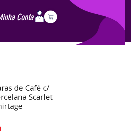
Minha Conta
aras de Café c/
rcelana Scarlet
irtage
Preço
0