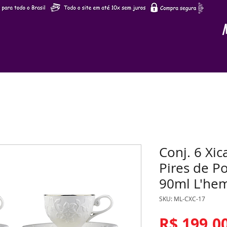
Conj. 6 Xic
Pires de Po
90ml L'hem
SKU: ML-CXC-17
R$ 199,0