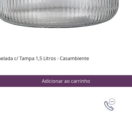
Visualização rápida
nelada c/ Tampa 1,5 Litros - Casambiente
Adicionar ao carrinho
Dúvidas
Aten
Meus pedi
as de pagamento
Política d
os de entrega