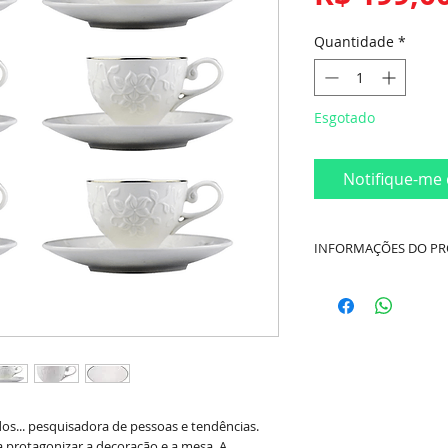
Quantidade
*
Esgotado
Notifique-me 
INFORMAÇÕES DO P
Fabricante:
L´hemir
Modelo:
Scarlet
Medidas Aproximad
- 6 Xícaras de Café
- 6 Pires de Café 1
dos... pesquisadora de pessoas e tendências.
a protagonizar a decoração e a mesa. A