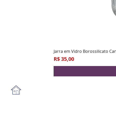
Jarra em Vidro Borossilicato Ca
Preço
R$ 35,00
Institucional
A empresa
Form
Nossa loja
Praz