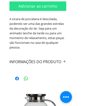
Adicionar ao carrinho
A xícara de porcelana é descolada,
podendo ser uma das grandes estrelas
da decoração do lar. Seja para um
animado lanche da tarde ou para um
momento de relaxamento, estas peças
são funcionais na casa de qualquer
pessoa.
INFORMAÇÕES DO PRODUTO
Marca:
Wolff
Tipo:
Xícaras de Café
Material:
Porcelana
Cor:
Prata e Branco
Capacidade:
90 ml
Dimensões aproximadas (AxCxL)
:
6 Xícaras: 5,5 cm x 8,4 cm x 6,4 cm