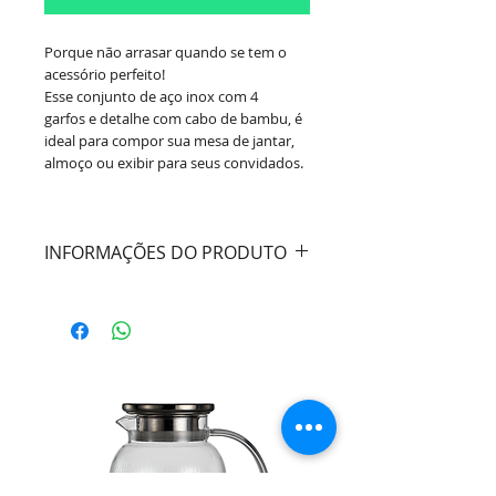
Porque não arrasar quando se tem o
acessório perfeito!
Esse conjunto de aço inox com 4
garfos e detalhe com cabo de bambu, é
ideal para compor sua mesa de jantar,
almoço ou exibir para seus convidados.
INFORMAÇÕES DO PRODUTO
Cor:
Bambu / Dourado
Material:
Aço Inox c/ Cabo Bambu
Natural
Dimensões e Composição:
- 4 Garfos p/ Petisco
Marca:
Wolff