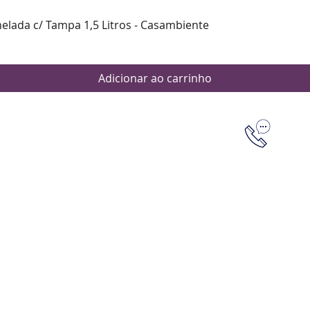
Visualização rápida
nelada c/ Tampa 1,5 Litros - Casambiente
Adicionar ao carrinho
Dúvidas
Aten
Meus pedi
as de pagamento
Política d
os de entrega
(61) 9 8253