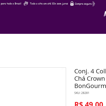
Conj. 4 Col
Chá Crown
BonGourm
SKU: 28281
R$ 49,00