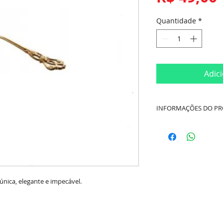
Quantidade
*
Adic
INFORMAÇÕES DO P
Cor:
Dourado
Material:
Aço Inox
Composição:
4 Colh
única, elegante e impecável.
Marca:
BonGourme