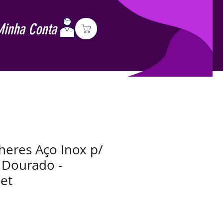
Minha Conta
heres Aço Inox p/
 Dourado -
et
Preço