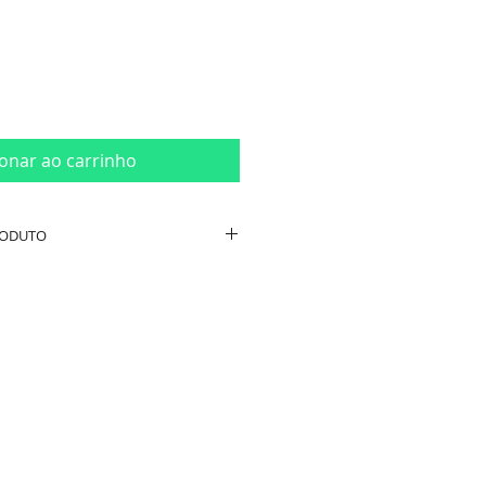
ionar ao carrinho
RODUTO
eres p/ Chá
t