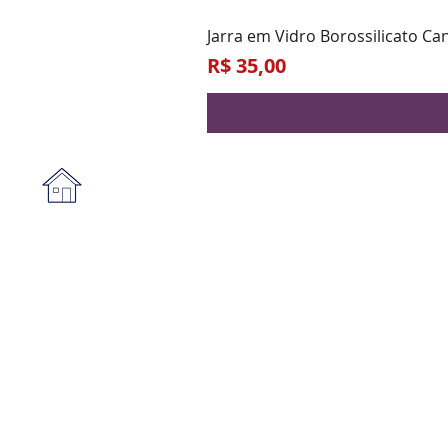
Jarra em Vidro Borossilicato Ca
Preço
R$ 35,00
Institucional
A empresa
Form
Nossa loja
Praz
Privacidade e segurança
Blog