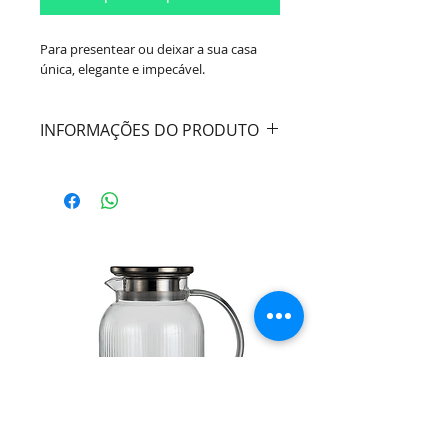
Para presentear ou deixar a sua casa
única, elegante e impecável.
INFORMAÇÕES DO PRODUTO
Cor:
Rose Gold
Material:
Aço Inox
Composição:
4 Colheres p/ Chá
Marca:
BonGourmet