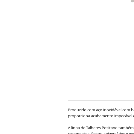
Produzido com aço inoxidável com ba
proporciona acabamento impecável e
A linha de Talheres Positano também
casamentos, festas, aniversários e ev