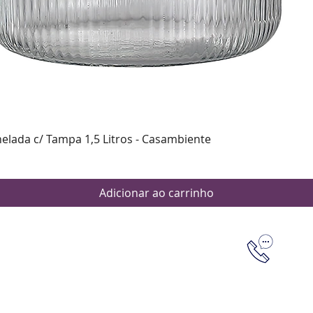
Visualização rápida
nelada c/ Tampa 1,5 Litros - Casambiente
Adicionar ao carrinho
Dúvidas
Aten
Meus pedi
as de pagamento
Política d
os de entrega