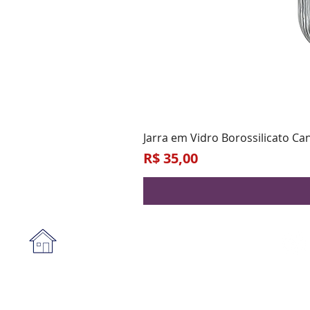
Jarra em Vidro Borossilicato Ca
Preço
R$ 35,00
Institucional
A empresa
Form
Nossa loja
Praz