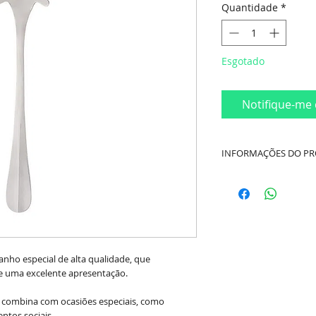
Quantidade
*
Esgotado
Notifique-me 
INFORMAÇÕES DO P
Medidas Aproxima
espessura)
Cor:
Prata
Material:
Aço Inox
nho especial de alta qualidade, que
 uma excelente apresentação.
Marca:
Lyor
 combina com ocasiões especiais, como
entos sociais.