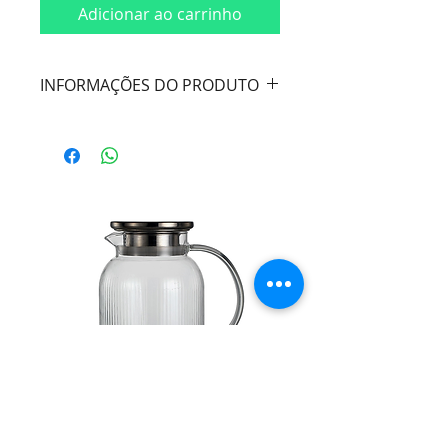
Adicionar ao carrinho
INFORMAÇÕES DO PRODUTO
Cor:
Azul
Material:
Aço Inox
Dimensões:
30cm
Marca
: Wolff