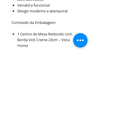
Versátil e funcional
Design moderno e atemporal
Conteúdo da Embalagem:
1 Centro de Mesa Redondo com
Borda Vick Creme 23cm – Vista
Home
Uma peça decorativa que une beleza e
praticidade, ideal para criar ambientes
mais organizados, aconchegantes e
sofisticados.