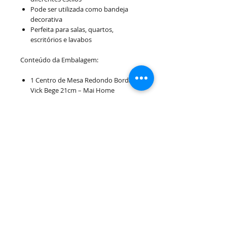
Pode ser utilizada como bandeja
decorativa
Perfeita para salas, quartos,
escritórios e lavabos
Conteúdo da Embalagem:
1 Centro de Mesa Redondo Borda
Vick Bege 21cm – Mai Home
Uma peça decorativa que une beleza,
funcionalidade e requinte, tornando
seus ambientes ainda mais acolhedores
e sofisticados.