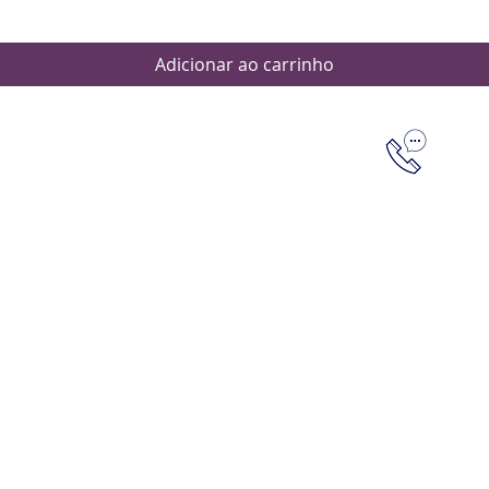
Adicionar ao carrinho
Dúvidas
Aten
Meus pedi
as de pagamento
Política d
os de entrega
(61) 9 8253