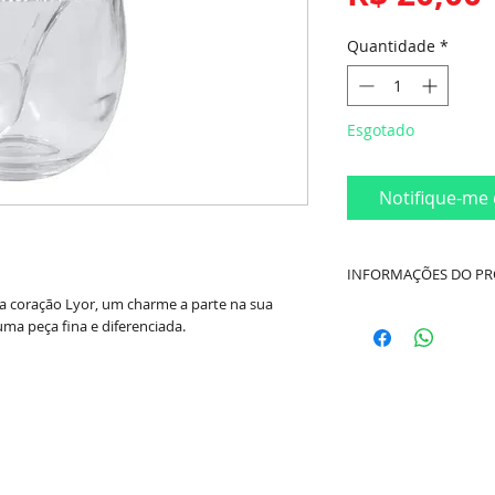
Quantidade
*
Esgotado
Notifique-me 
INFORMAÇÕES DO P
nha coração Lyor, um charme a parte na sua
Cor:
Transparente
ma peça fina e diferenciada.
Material:
Cristal
Dimensões:
Diâmetr
Marca:
Lyor