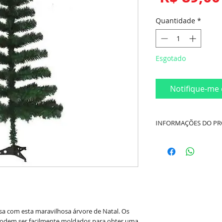
Quantidade
*
Esgotado
Notifique-me 
INFORMAÇÕES DO P
Cor:
Verde
Composição do Pro
Altura 1,2 metros
150 Galhos
Material:
Plástico Si
Marca:
Magizi / Yan
asa com esta maravilhosa árvore de Natal. Os
odem ser facilmente moldados para obter uma