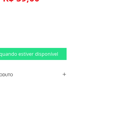
normal
promocional
quando estiver disponível
RODUTO
duto:
ntético
gzi