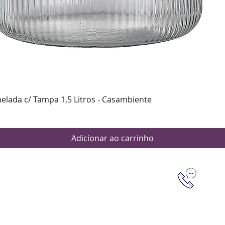
Visualização rápida
nelada c/ Tampa 1,5 Litros - Casambiente
Adicionar ao carrinho
Dúvidas
Aten
Meus pedi
as de pagamento
Política d
os de entrega