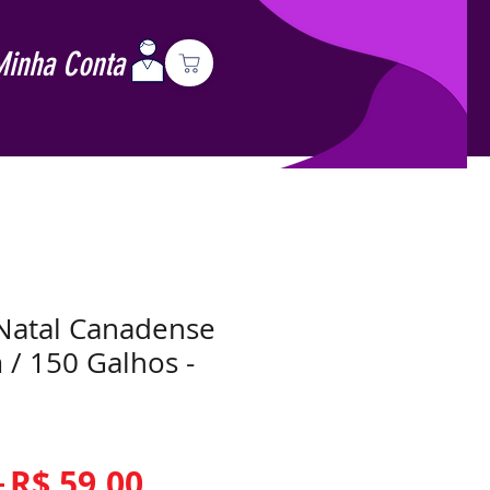
Minha Conta
Natal Canadense
 / 150 Galhos -
Preço
Preço
 
R$ 59,00