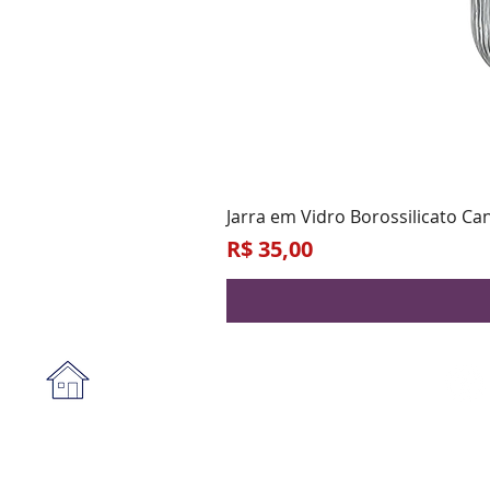
Jarra em Vidro Borossilicato Ca
Preço
R$ 35,00
Institucional
A empresa
Form
Nossa loja
Praz